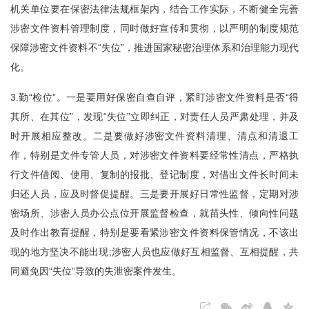
机关单位要在保密法律法规框架内，结合工作实际，不断健全完善
涉密文件资料管理制度，同时做好宣传和贯彻，以严明的制度规范
保障涉密文件资料不“失位”，推进国家秘密治理体系和治理能力现代
化。
3.勤“检位”。一是要用好保密自查自评，紧盯涉密文件资料是否“得
其所、在其位”，发现“失位”立即纠正，对责任人员严肃处理，并及
时开展相应整改。二是要做好涉密文件资料清理、清点和清退工
作，特别是文件专管人员，对涉密文件资料要经常性清点，严格执
行文件借阅、使用、复制的报批、登记制度，对借出文件长时间未
归还人员，应及时督促提醒。三是要开展好日常性监督，定期对涉
密场所、涉密人员办公点位开展监督检查，就苗头性、倾向性问题
及时作出教育提醒，特别是要看紧涉密文件资料保管情况，不该出
现的地方坚决不能出现;涉密人员也应做好互相监督、互相提醒，共
同避免因“失位”导致的失泄密案件发生。