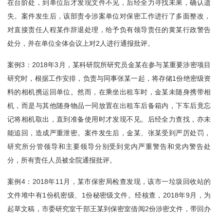
在台阶处，到单位后才发现文件不见，后经全力寻找未果，确认遗
失。案件发生后，该部责令涉案单位对保密工作进行了多面整改，
对直接责任人程某作辞退处理，给予负有领导责任的黄某行政警告
处分，并在单位全体会议上对2人进行通报批评。
案例3：2018年3月，某科研院所研究员金某在参与某重要涉密项目
研究时，根据工作安排，负责与同事张某一起，将存储1份绝密级资
料的相机携运回单位。然而，在乘坐出租车时，金某未随身携带相
机，而是与其他随身物品一同放置在出租车后备箱内，下车后竟忘
记将相机取出，直到准备使用时才发现不见。后经全力查找，亦未
能追回，造成严重泄密。案件发生后，金某、张某受到严厉处罚，
研究所分管领导和主要领导分别受到党内严重警告和党内警告处
分，所有责任人员被全院通报批评。
案例4：2018年11月，某市保密局检查发现，该市一垃圾回收站的
文件堆中有1份机密级、1份秘密级文件。经核查，2018年9月，为
起草文稿，市委研究室干部王某到保密室借阅2份涉密文件，带回办