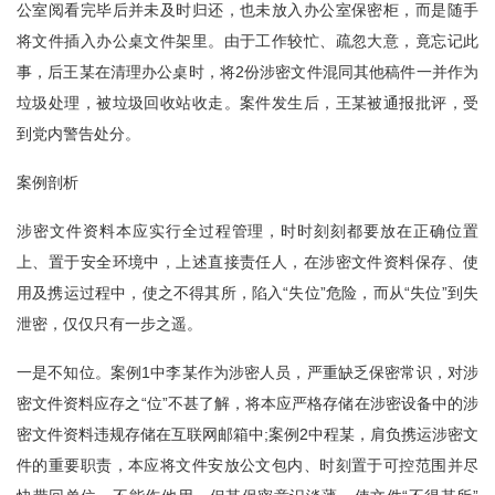
公室阅看完毕后并未及时归还，也未放入办公室保密柜，而是随手
将文件插入办公桌文件架里。由于工作较忙、疏忽大意，竟忘记此
事，后王某在清理办公桌时，将2份涉密文件混同其他稿件一并作为
垃圾处理，被垃圾回收站收走。案件发生后，王某被通报批评，受
到党内警告处分。
案例剖析
涉密文件资料本应实行全过程管理，时时刻刻都要放在正确位置
上、置于安全环境中，上述直接责任人，在涉密文件资料保存、使
用及携运过程中，使之不得其所，陷入“失位”危险，而从“失位”到失
泄密，仅仅只有一步之遥。
一是不知位。案例1中李某作为涉密人员，严重缺乏保密常识，对涉
密文件资料应存之“位”不甚了解，将本应严格存储在涉密设备中的涉
密文件资料违规存储在互联网邮箱中;案例2中程某，肩负携运涉密文
件的重要职责，本应将文件安放公文包内、时刻置于可控范围并尽