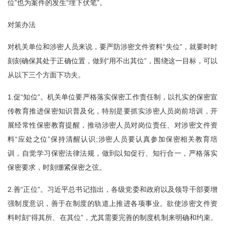
位”也为案件的发生“埋下伏笔”。
对策办法
对机关单位和涉密人员来说，要严防涉密文件资料“失位”，就要时时
刻刻确保其处于正确位置，做到“用不出其位”，围绕这一目标，可以
从以下三个方面下功夫。
1.促“知位”。机关单位要严格落实保密工作责任制，以扎实的保密宣
传教育推进保密知识普及化，特别是要抓实涉密人员岗前培训，开
展经常性保密教育提醒，推动涉密人员对岗位责任、对涉密文件资
料“应处之位”保持清醒认识;涉密人员要认真参加保密相关教育培
训，自觉学习保密法律法规，做到以知促行、知行合一，严格落实
保密要求，时刻绷紧保密之弦。
2.善“正位”。习近平总书记指出，各级党委和政府以及领导干部要增
强制度意识，善于在制度的轨道上推进各项事业。欲使涉密文件资
料时刻“得其所、在其位”，尤其需要完善的制度机制来明确和约束。