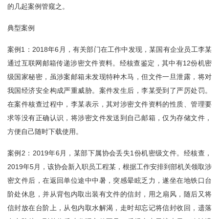
的几起案例管窥之。
典型案例
案例1：2018年6月，有关部门在工作中发现，某国有企业员工李某
通过互联网邮箱传递涉密文件资料。经核查鉴定，其中有12份机密
级国家秘密，虽涉案邮箱未发现特种木马，但文件一旦泄露，将对
我国经济安全构成严重威胁。案件发生后，李某受到了严厉处罚。
在案件核查过程中，李某表示，其对涉密文件资料的性质、管理要
求等没有正确认识，将涉密文件发送到自己邮箱，仅为存储文件，
方便自己随时下载使用。
案例2：2019年6月，某部下属协会丢失1份机密级文件。经核查，
2019年5月，该协会新入职员工程某，根据工作安排到部机关领取涉
密文件后，在返回单位途中中暑，突感晕眩乏力，遂坐在地铁口台
阶处休息，并从背包内取出装有文件的信封，用之扇风，随后又将
信封放在台阶上，从包内取水解渴，走时却忘记将信封收回，遗落