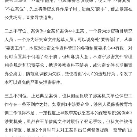
快带回单位，不能作他用。但其保密意识淡薄，使文件“不得其所”
“不在其位”，先是将涉密文件作扇子用，进而又“脱手”，使之暴露在
公共场所，直接导致遗失。
二是不守位。案例3中金某和案例4中王某，一个身为涉密项目研究
人员，一个身为研究室文件起草人员，可以说身处“要害部门”、从事
“要害工作”，本应对涉密文件资料管理的各项制度要求心中有数，对
何时应置其于何地了然于胸，但却麻痹大意，不遵守涉密文件管理
相关规定和职责要求，携运涉密资料不随身，或涉密文件长期搁置
办公桌面，防范意识较为欠缺，致使看似“小小”的违规行为，引发了
本可以避免的严重失泄密事件。
三是不到位。上述典型案例，也从侧面反映了涉案机关单位保密工
作存在一些不到位之处。如案例1中涉案企业，涉密人员保密教育培
训工作做得不足，一定程度上导致李某缺乏基本的保密常识;案例4中
涉案机关，虽然在王某借阅文件时履行了登记手续，但从文件被借
出到清退，足足2个月时间未对王某作出任何督促提醒，监管的“缺