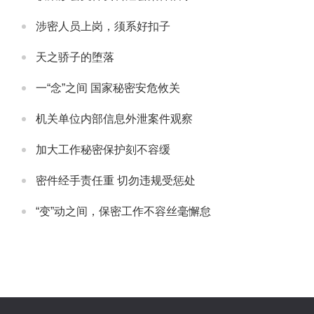
涉密人员上岗，须系好扣子
天之骄子的堕落
一“念”之间 国家秘密安危攸关
机关单位内部信息外泄案件观察
加大工作秘密保护刻不容缓
密件经手责任重 切勿违规受惩处
“变”动之间，保密工作不容丝毫懈怠